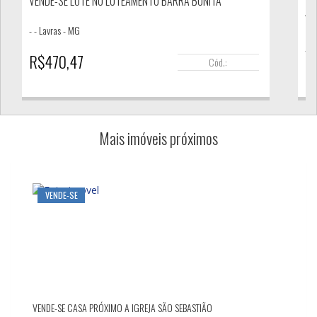
VENDE-SE LOTE NO LOTEAMENTO BARRA BONITA
VE
- -
Lavras - MG
- -
R$470,47
Cód.:
2 do
R
Mais imóveis próximos
VENDE-SE
VENDE-SE CASA PRÓXIMO A IGREJA SÃO SEBASTIÃO