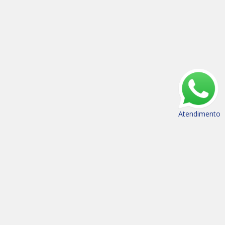
Atendimento
(35) 3821-9700
(35) 98862-9700
Rua Des. Alberto Luz, 116 - Centro - Lavras - MG
Mail: chaves.imobiliaria@yahoo.com
Imóveis por proximidade